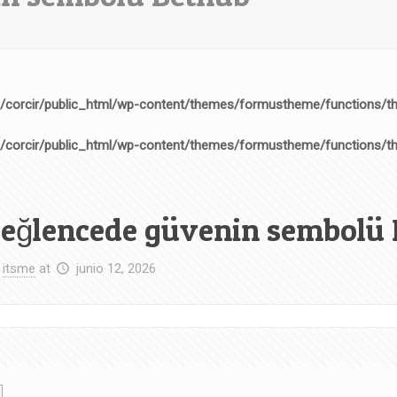
/corcir/public_html/wp-content/themes/formustheme/functions/t
/corcir/public_html/wp-content/themes/formustheme/functions/t
 eğlencede güvenin sembolü
itsme
at
junio 12, 2026