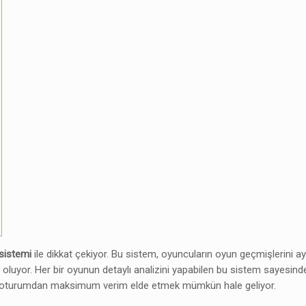
 sistemi
ile dikkat çekiyor. Bu sistem, oyuncuların oyun geçmişlerini ayrı
yor. Her bir oyunun detaylı analizini yapabilen bu sistem sayesinde, 
, her oturumdan maksimum verim elde etmek mümkün hale geliyor.