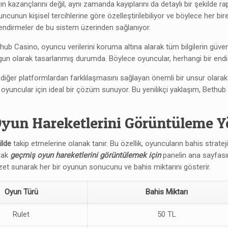
azançlarını değil, aynı zamanda kayıplarını da detaylı bir şekilde raporl
uncunun kişisel tercihlerine göre özelleştirilebiliyor ve böylece her bir
ilendirmeler de bu sistem üzerinden sağlanıyor.
thub Casino, oyuncu verilerini koruma altına alarak tüm bilgilerin güv
uygun olarak tasarlanmış durumda. Böylece oyuncular, herhangi bir endi
diğer platformlardan farklılaşmasını sağlayan önemli bir unsur olarak 
oyuncular için ideal bir çözüm sunuyor. Bu yenilikçi yaklaşım, Bethu
yun Hareketlerini Görüntüleme Y
kilde
takip etmelerine olanak tanır. Bu özellik, oyuncuların bahis stratej
rak
geçmiş oyun hareketlerini görüntülemek için
panelin ana sayfası
r özet sunarak her bir oyunun sonucunu ve bahis miktarını gösterir.
Oyun Türü
Bahis Miktarı
Rulet
50 TL