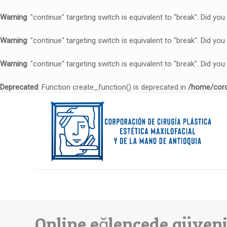
Warning
: "continue" targeting switch is equivalent to "break". Did y
Warning
: "continue" targeting switch is equivalent to "break". Did y
Warning
: "continue" targeting switch is equivalent to "break". Did y
Deprecated
: Function create_function() is deprecated in
/home/corci
Online eğlencede güven