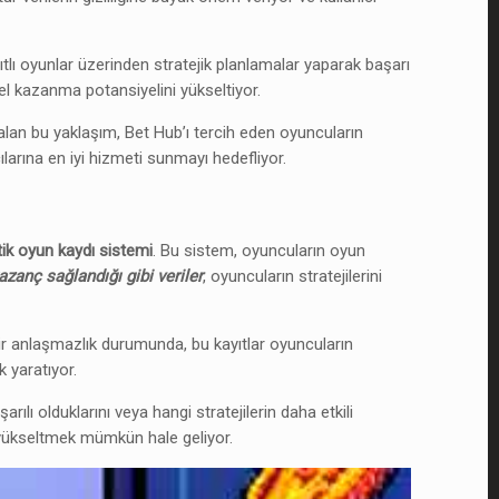
tlı oyunlar üzerinden stratejik planlamalar yaparak başarı
nel kazanma potansiyelini yükseltiyor.
e alan bu yaklaşım, Bet Hub’ı tercih eden oyuncuların
ılarına en iyi hizmeti sunmayı hedefliyor.
ik oyun kaydı sistemi
. Bu sistem, oyuncuların oyun
zanç sağlandığı gibi veriler
, oyuncuların stratejilerini
bir anlaşmazlık durumunda, bu kayıtlar oyuncuların
k yaratıyor.
ılı olduklarını veya hangi stratejilerin daha etkili
 yükseltmek mümkün hale geliyor.