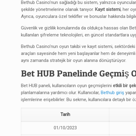
Bethub Casino’nun sağladığı bu sistem, yalnızca oyuncuların k
şekilde yönetmelerine olanak tanıyor.
Kayıt sistemi
, her oy
Ayrıca, oyunculara özel teklifler ve bonuslar hakkında bilg
Güvenlik ve gizlilik konularında da oldukça hassas olan Be
kullanılan şifreleme teknolojileri, en güncel standartlara 
Bethub Casino’nun oyun takibi ve kayıt sistemi, sektördeki 
araçları sayesinde hem yeni başlayanlar hem de deneyimli 
aynı zamanda stratejik bir oyun alanına dönüştürüyor.
Bet HUB Panelinde Geçmiş O
Bet HUB paneli, kullanıcıların oyun geçmişlerini
etkili bir şe
planlamalarına yardımcı olur. Kullanıcılar,
Bethub giriş
yapa
işlemlerine erişebilirler. Bu sekme, kullanıcılara detaylı bi
Tarih
01/10/2023