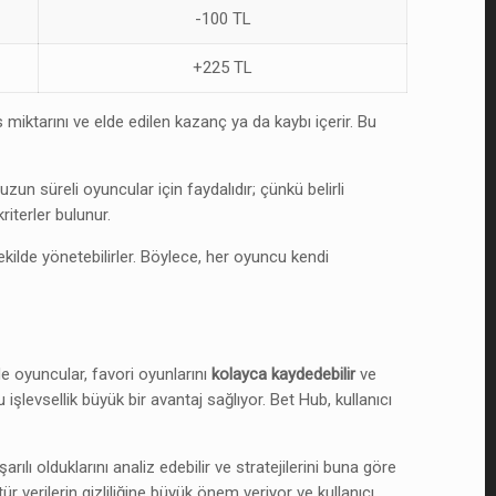
-100 TL
+225 TL
miktarını ve elde edilen kazanç ya da kaybı içerir. Bu
e uzun süreli oyuncular için faydalıdır; çünkü belirli
iterler bulunur.
ilde yönetebilirler. Böylece, her oyuncu kendi
nde oyuncular, favori oyunlarını
kolayca kaydedebilir
ve
şlevsellik büyük bir avantaj sağlıyor. Bet Hub, kullanıcı
lı olduklarını analiz edebilir ve stratejilerini buna göre
r verilerin gizliliğine büyük önem veriyor ve kullanıcı