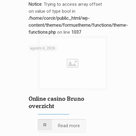
Notice
: Trying to access array offset
on value of type bool in
/home/corcir/public_html/wp-
content/themes/formustheme/functions/theme-
functions.php
on line
1037
Notice
: Trying to access array offset on value of type bool in
/home/corcir/public_html/wp-content/themes/formustheme/functions/theme-functions.php
on line
1037
agosto 6, 2026
Online casino Bruno
overzicht
Read more