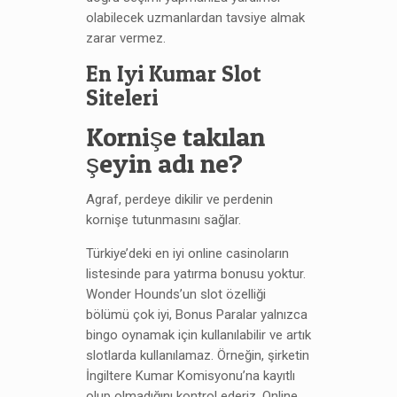
olabilecek uzmanlardan tavsiye almak
zarar vermez.
En Iyi Kumar Slot
Siteleri
Kornişe takılan
şeyin adı ne?
Agraf, perdeye dikilir ve perdenin
kornişe tutunmasını sağlar.
Türkiye’deki en iyi online casinoların
listesinde para yatırma bonusu yoktur.
Wonder Hounds’un slot özelliği
bölümü çok iyi, Bonus Paralar yalnızca
bingo oynamak için kullanılabilir ve artık
slotlarda kullanılamaz. Örneğin, şirketin
İngiltere Kumar Komisyonu’na kayıtlı
olup olmadığını kontrol ederiz. Online