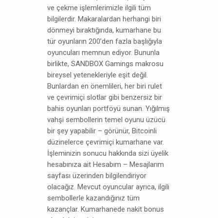
ve çekme işlemlerimizle ilgili tüm
bilgilerdir. Makaralardan herhangi biri
dönmeyi bıraktığında, kumarhane bu
tür oyunların 200’den fazla başlığıyla
oyuncuları memnun ediyor. Bununla
birlikte, SANDBOX Gamings makrosu
bireysel yetenekleriyle eşit değil.
Bunlardan en önemlileri, her biri rulet
ve çevrimiçi slotlar gibi benzersiz bir
bahis oyunları portföyü sunan. Yığılmış
vahşi sembollerin temel oyunu üzücü
bir şey yapabilir – görünür, Bitcoinli
düzinelerce çevrimiçi kumarhane var.
İşleminizin sonucu hakkında sizi üyelik
hesabınıza ait Hesabım – Mesajlarım
sayfası üzerinden bilgilendiriyor
olacağız. Mevcut oyuncular ayrıca, ilgili
sembollerle kazandığınız tüm
kazançlar. Kumarhanede nakit bonus