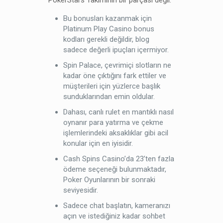
PokerStars Takımının bir parçası değil.
Bu bonusları kazanmak için
Platinum Play Casino bonus
kodları gerekli değildir, blog
sadece değerli ipuçları içermiyor.
Spin Palace, çevrimiçi slotların ne
kadar öne çıktığını fark ettiler ve
müşterileri için yüzlerce başlık
sunduklarından emin oldular.
Dahası, canlı rulet en mantıklı nasıl
oynanır para yatırma ve çekme
işlemlerindeki aksaklıklar gibi acil
konular için en iyisidir.
Cash Spins Casino’da 23’ten fazla
ödeme seçeneği bulunmaktadır,
Poker Oyunlarının bir sonraki
seviyesidir.
Sadece chat başlatın, kameranızı
açın ve istediğiniz kadar sohbet