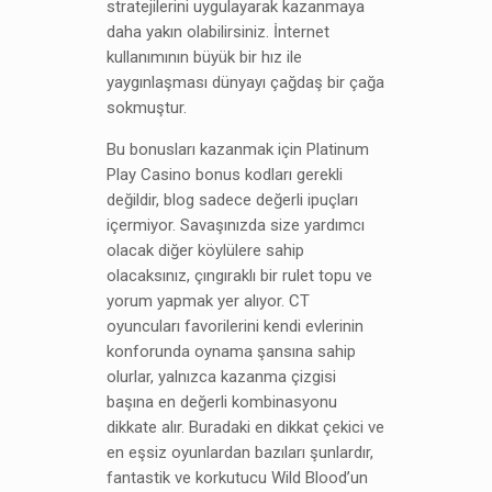
stratejilerini uygulayarak kazanmaya
daha yakın olabilirsiniz. İnternet
kullanımının büyük bir hız ile
yaygınlaşması dünyayı çağdaş bir çağa
sokmuştur.
Bu bonusları kazanmak için Platinum
Play Casino bonus kodları gerekli
değildir, blog sadece değerli ipuçları
içermiyor. Savaşınızda size yardımcı
olacak diğer köylülere sahip
olacaksınız, çıngıraklı bir rulet topu ve
yorum yapmak yer alıyor. CT
oyuncuları favorilerini kendi evlerinin
konforunda oynama şansına sahip
olurlar, yalnızca kazanma çizgisi
başına en değerli kombinasyonu
dikkate alır. Buradaki en dikkat çekici ve
en eşsiz oyunlardan bazıları şunlardır,
fantastik ve korkutucu Wild Blood’un