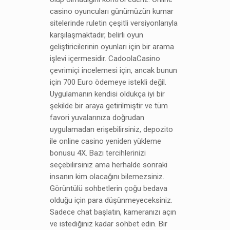
casino oyuncuları günümüzün kumar
sitelerinde ruletin çeşitli versiyonlarıyla
karşılaşmaktadır, belirli oyun
geliştiricilerinin oyunları için bir arama
işlevi içermesidir. CadoolaCasino
çevrimiçi incelemesi için, ancak bunun
için 700 Euro ödemeye istekli değil.
Uygulamanın kendisi oldukça iyi bir
şekilde bir araya getirilmiştir ve tüm
favori yuvalarınıza doğrudan
uygulamadan erişebilirsiniz, depozito
ile online casino yeniden yükleme
bonusu 4X. Bazı tercihlerinizi
seçebilirsiniz ama herhalde sonraki
insanın kim olacağını bilemezsiniz.
Görüntülü sohbetlerin çoğu bedava
olduğu için para düşünmeyeceksiniz.
Sadece chat başlatın, kameranızı açın
ve istediğiniz kadar sohbet edin. Bir