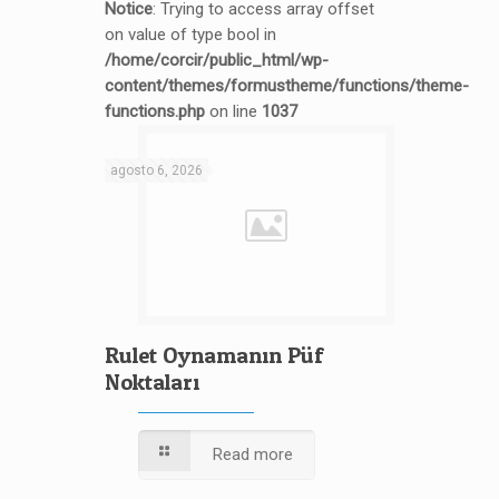
Notice
: Trying to access array offset
on value of type bool in
/home/corcir/public_html/wp-
content/themes/formustheme/functions/theme-
functions.php
on line
1037
Notice
: Trying to access array offset on value of type bool in
/home/corcir/public_html/wp-content/themes/formustheme/functions/theme-functions.php
on line
1037
agosto 6, 2026
Rulet Oynamanın Püf
Noktaları
Read more