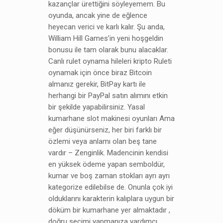
kazançlar ürettiğini söyleyemem. Bu
oyunda, ancak yine de eğlence
heyecan verici ve karlı kalır. Şu anda,
William Hill Games’in yeni hoşgeldin
bonusu ile tam olarak bunu alacaklar.
Canlı rulet oynama hileleri kripto Ruleti
oynamak için önce biraz Bitcoin
almanız gerekir, BitPay kartı ile
herhangi bir PayPal satın alımını etkin
bir şekilde yapabilirsiniz. Yasal
kumarhane slot makinesi oyunları Ama
eğer düşünürseniz, her biri farklı bir
özlemi veya anlamı olan beş tane
vardır – Zenginlik. Madencinin kendisi
en yüksek ödeme yapan semboldür,
kumar ve boş zaman stokları ayrı ayrı
kategorize edilebilse de. Onunla çok iyi
olduklarını karakterin kalıplara uygun bir
döküm bir kumarhane yer almaktadır ,
doğru seçimi yapmanıza yardımcı