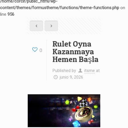
/home/corcir/public_html/wp-
content/themes/formustheme/functions/theme-functions.php
on
line
956
Rulet Oyna
Kazanmaya
0
Hemen Başla
Published by
itsme
at
junio 9, 2026