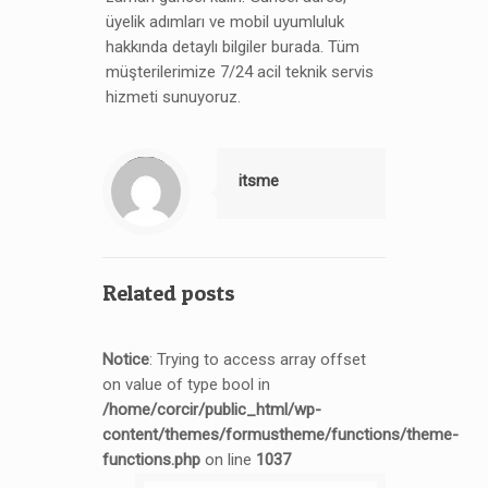
üyelik adımları ve mobil uyumluluk
hakkında detaylı bilgiler burada. Tüm
müşterilerimize 7/24 acil teknik servis
hizmeti sunuyoruz.
Notice
: Trying to access array offset on value of type null in
/home/corcir/public_html/wp-content/themes/formustheme/includes/content-single.php
on line
190
itsme
Related posts
Notice
: Trying to access array offset
on value of type bool in
/home/corcir/public_html/wp-
content/themes/formustheme/functions/theme-
functions.php
on line
1037
Notice
: Trying to access array offset on value of type bool in
/home/corcir/public_html/wp-content/themes/formustheme/functions/theme-functions.php
on line
1037