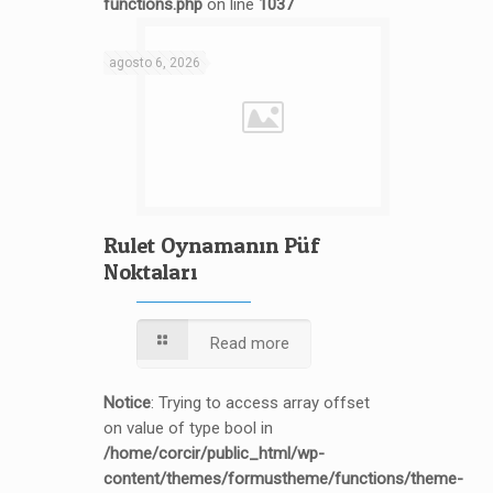
functions.php
on line
1037
Notice
: Trying to access array offset on value of type bool in
/home/corcir/public_html/wp-content/themes/formustheme/functions/theme-functions.php
on line
1037
agosto 6, 2026
Rulet Oynamanın Püf
Noktaları
Read more
Notice
: Trying to access array offset
on value of type bool in
/home/corcir/public_html/wp-
content/themes/formustheme/functions/theme-