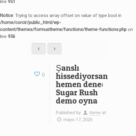
line
951
Notice
: Trying to access array offset on value of type bool in
/home/corcir/public_html/wp-
content/themes/formustheme/functions/theme-functions.php
on
line
956
Şanslı
hissediyorsan
0
hemen dene:
Sugar Rush
demo oyna
Published by
itsme
at
mayo 17, 2026