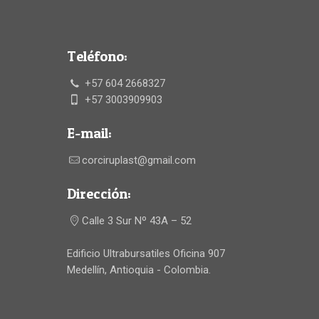
Teléfono:
+57 604 2668327
+57 3003909903
E-mail:
corciruplast@gmail.com
Dirección:
Calle 3 Sur Nº 43A – 52
Edificio Ultrabursatiles Oficina 907
Medellín, Antioquia - Colombia.