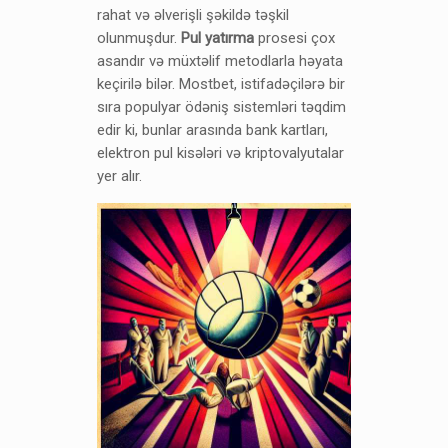
rahat və əlverişli şəkildə təşkil
olunmuşdur.
Pul yatırma
prosesi çox
asandır və müxtəlif metodlarla həyata
keçirilə bilər. Mostbet, istifadəçilərə bir
sıra populyar ödəniş sistemləri təqdim
edir ki, bunlar arasında bank kartları,
elektron pul kisələri və kriptovalyutalar
yer alır.