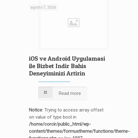
agosto 7, 2026
iOS ve Android Uygulamasi
ile Bizbet Indir Bahis
Deneyiminizi Artirin
Read more
Notice
: Trying to access array offset
on value of type bool in
/home/corcir/public_html/wp-
content/themes/formustheme/functions/theme-