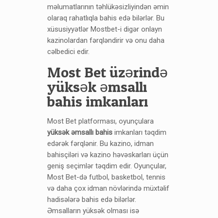
məlumatlarının təhlükəsizliyindən əmin
olaraq rahatlıqla bahis edə bilərlər. Bu
xüsusiyyətlər Mostbet-i digər onlayn
kazinolardan fərqləndirir və onu daha
cəlbedici edir.
Most Bet üzərində
yüksək əmsallı
bahis imkanları
Most Bet platforması, oyunçulara
yüksək əmsallı bahis
imkanları təqdim
edərək fərqlənir. Bu kazino, idman
bahisçiləri və kazino həvəskarları üçün
geniş seçimlər təqdim edir. Oyunçular,
Most Bet-də futbol, basketbol, tennis
və daha çox idman növlərində müxtəlif
hadisələrə bahis edə bilərlər.
Əmsalların yüksək olması isə