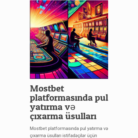
Mostbet
platformasında pul
yatırma və
çıxarma üsulları
Mostbet platformasında pul yatırma və
çıxarma üsulları istifadəçilər üçün