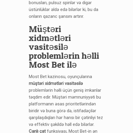
bonusları, pulsuz spinlər və digər
üstünlüklər əldə edə bilərlər ki, bu da
onların qazanc şansını artırır.
Müştəri
xidmətləri
vasitəsilə
problemlərin həlli
Most Bet ilə
Most Bet kazinosu, oyunçularına
müştəri xidmətləri vasitəsilə
problemlərin həlli üçün geniş imkanlar
təqdim edir. Müştəri məmnuniyyəti bu
platformanın əsas prioritetlərindən
biridir və buna görə də, istifadəçilər
qarşılaşdıqları hər hansı bir çətinliyi tez
və effektiv şəkildə həll edə bilərlər.
Canlı çat
funksiyası, Most Bet-in ən