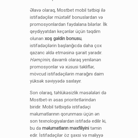
Əlavə olaraq, Mostbet mobil tətbiqi ilə
istifadəçilər müxtəlif bonuslardan və
promosyonlardan faydalana bilərlər. İlk
qeydiyyatdan keçənlər üçün təqdim
olunan
xoş gəldin bonusu
,
istifadəçilərin başlanğıcda daha çox
qazanc əldə etməsinə şərait yaradır.
Həmçinin
, davamlı olaraq yenilənən
promosyonlar və xüsusi təkliflər,
mövcud istifadəçilərin marağını daim
yüksək səviyyədə saxlayır.
Son olaraq, təhlükəsizlik məsələləri də
Mostbet-in əsas prioritetlərindən
biridir. Mobil tətbiqdə istifadəçi
məlumatlarının qorunması üçün ən
son texnologiyalardan istifadə edilir ki,
bu da
məlumatların məxfiliyini
təmin
edir. İstifadəçilər öz şəxsi və maliyyə