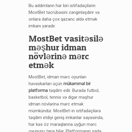
Bu addımların hər biri istifadəçilərin
MostBet təcrübəsini zənginləşdirir və
onlara daha çox qazanc əldə etmək
imkanı yaradır.
MostBet vasitəsilə
məşhur idman
növlərinə mərc
etmək
MostBet, idman mərc oyunları
həvəskarları üçün
mükəmməl bir
platforma
təqdim edir. Burada futbol,
basketbol, tennis və digər məşhur
idman növlərinə mərc etmək
mümkündür. MostBet-in istifadəçilərə
təqdim etdiyi geniş imkanlar sayəsində,
hər kəs öz maraqlarına uyğun mərc
oyununu tapa bilər. Platformanın sadə